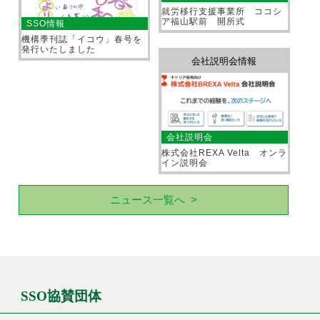
就労移行支援事業所 ココシ
ア福山駅前 開所式
SSO情報
機構季刊誌「イコウ」春号を
発行いたしました
会社説明会情報
会社説明会
株式会社REXA Velta オンラ
イン説明会
ニュース一覧へ >
SSO協賛団体