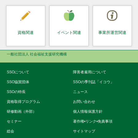
資格関連
イベント関連
事業所運営関連
一般社団法人 社会福祉支援研究機構
SSOについて
障害者雇用について
SSO協賛団体
SSOの季刊誌「イコウ」
SSOの特長
ニュース
資格取得プログラム
お問い合わせ
研修動画（外部）
個人情報保護方針
セミナー
著作権•リンク•免責事項
総会
サイトマップ