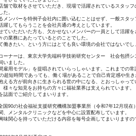
店舗で取材をさせていただき、現場で活躍されているスタッフ
した。
るメンバーを特例子会社内に囲い込むことはせず、一般スタッ
活躍してもらうことを会社共通の考えとしています。
せていただいた方も、欠かせないメンバーの一員として活躍を
々の業務にあたっているとのことでした。
て働きたい、という方にはとても良い環境の会社ではないでし
コーナーは、東京大学先端科学技術研究センター 社会包摂シ
伺いました。
間雇用モデル」を提唱されていらっしゃいます。これまでの常
等の超短時間であっても、働く場があることで自己肯定感や生き
抱える方が前向きに生きられる世の中になる、とおっしゃって
、様々な知見をお持ちの方々に福祉業界は支えられています。
を誌面でご紹介してまいります。
』は全国90の社会福祉支援研究機構加盟事業所（令和7年12月現
関、メンタルクリニックなどを中心に設置配布しています。
興味関心を持っていただける内容を毎号企画してまいりますの